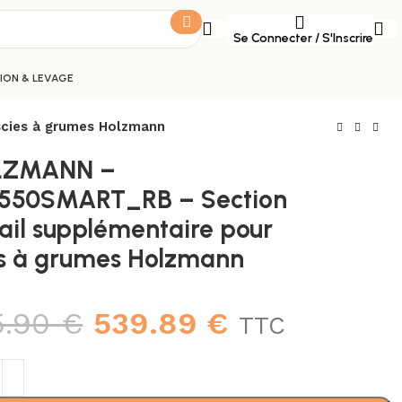
Se Connecter / S'Inscrire
ON & LEVAGE
cies à grumes Holzmann
LZMANN –
550SMART_RB – Section
rail supplémentaire pour
es à grumes Holzmann
5.90
€
539.89
€
TTC