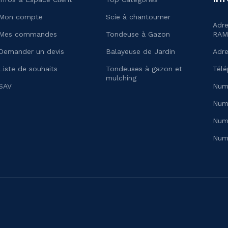
Mon compte
Scie à chantourner
Adr
Mes commandes
Tondeuse à Gazon
RAM
Demander un devis
Balayeuse de Jardin
Adre
Liste de souhaits
Tondeuses à gazon et
Télé
mulching
SAV
Num
Numé
Num
Num