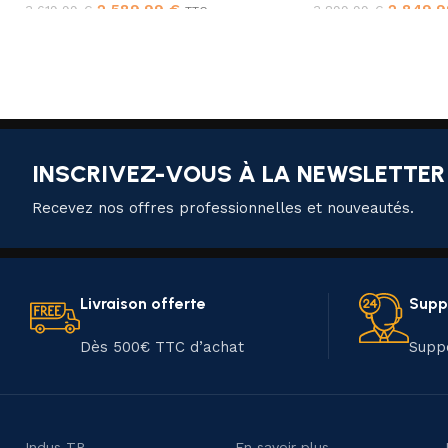
2,589.99
€
2,849.
3,619.99
€
3,899.99
€
TTC
INSCRIVEZ-VOUS À LA NEWSLETTER
Recevez nos offres professionnelles et nouveautés.
Livraison offerte
Supp
Dès 500€ TTC d’achat
Supp
Indus TP
En savoir plus