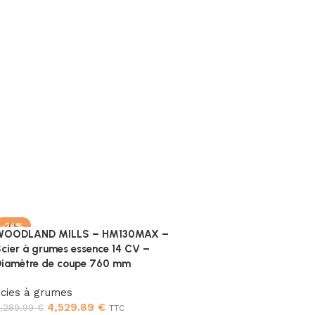
-28%
WOODLAND MILLS – HM130MAX –
cier à grumes essence 14 CV –
iamètre de coupe 760 mm
cies à grumes
4,529.89
€
,289.99
€
TTC