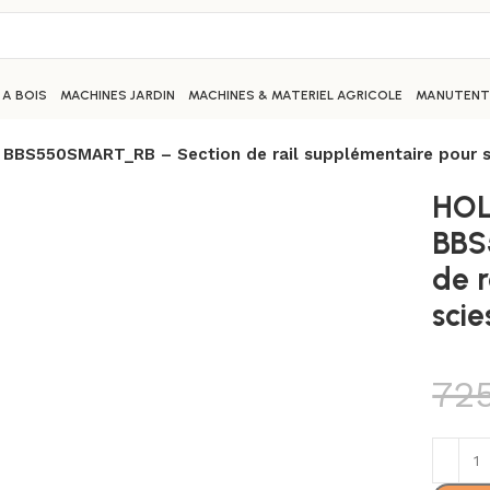
 A BOIS
MACHINES JARDIN
MACHINES & MATERIEL AGRICOLE
MANUTENTI
BS550SMART_RB – Section de rail supplémentaire pour s
HO
BBS
de 
sci
72