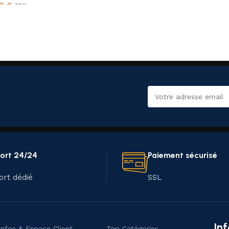
99
€
TTC
ort 24/24
Paiement sécurisé
ort dédié
SSL
In
Infos & Espace Client
Top Catégories