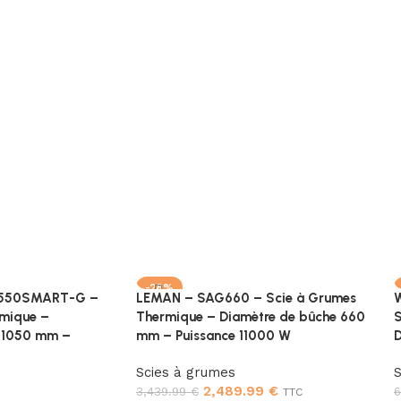
-28%
550SMART-G –
LEMAN – SAG660 – Scie à Grumes
rmique –
Thermique – Diamètre de bûche 660
S
 1050 mm –
mm – Puissance 11000 W
D
Scies à grumes
S
2,489.99
€
3,439.99
€
6
TTC