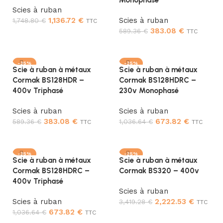
Monophasé
Scies à ruban
1,136.72
€
Scies à ruban
1,748.80
€
TTC
383.08
€
589.36
€
TTC
Ajouter au panier
Ajouter au panier
-35%
-35%
Scie à ruban à métaux
Scie à ruban à métaux
Cormak BS128HDR –
Cormak BS128HDRC –
400v Triphasé
230v Monophasé
Scies à ruban
Scies à ruban
383.08
€
673.82
€
589.36
€
1,036.64
€
TTC
TTC
Ajouter au panier
Ajouter au panier
-35%
-35%
Scie à ruban à métaux
Scie à ruban à métaux
Cormak BS128HDRC –
Cormak BS320 – 400v
400v Triphasé
Scies à ruban
Scies à ruban
2,222.53
€
3,419.28
€
TTC
673.82
€
1,036.64
€
TTC
Ajouter au panier