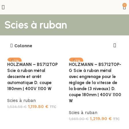
0
Scies à ruban
Colonne
-27%
-27%
HOLZMANN – BS712TOP
HOLZMANN – BS712TOP-
Scie à ruban métal
G Scie à ruban métal
descente et arrêt
avec engrenage pour le
automatique D. coupe
réglage de la vitesse de
180mm | 400V 1100 W
la bande (3 niveaux) D.
coupe 180mm | 400V 1100
Scies à ruban
W
1,119.80
€
1,534.58
€
TTC
Scies à ruban
Ajouter au panier
1,219.90
€
1,669.90
€
TTC
Ajouter au panier