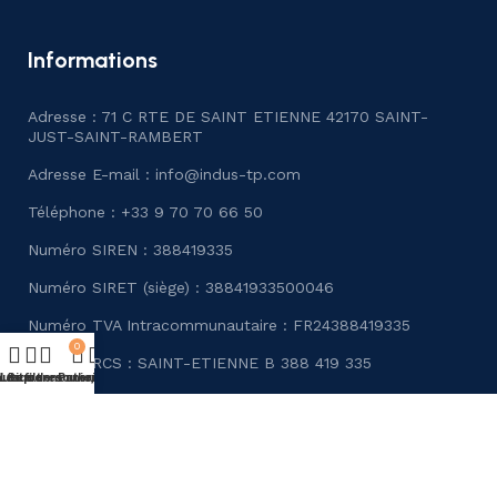
Informations
Adresse : 71 C RTE DE SAINT ETIENNE 42170 SAINT-
JUST-SAINT-RAMBERT
Adresse E-mail :
info@indus-tp.com
Téléphone : +33 9 70 70 66 50
Numéro SIREN : 388419335
Numéro SIRET (siège) : 38841933500046
Numéro TVA Intracommunautaire : FR24388419335
0
Numéro RCS : SAINT-ETIENNE B 388 419 335
utique
Les filtres
Liste de souhaits
Se connecter/S'enregistrer
Panier