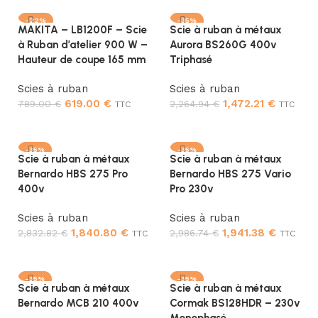
-22%
-35%
MAKITA – LB1200F – Scie
Scie à ruban à métaux
à Ruban d’atelier 900 W –
Aurora BS260G 400v
Hauteur de coupe 165 mm
Triphasé
Scies à ruban
Scies à ruban
619.00
€
1,472.21
€
789.00
€
2,264.94
€
TTC
TTC
Ajouter au panier
Ajouter au panier
-35%
-35%
Scie à ruban à métaux
Scie à ruban à métaux
Bernardo HBS 275 Pro
Bernardo HBS 275 Vario
400v
Pro 230v
Scies à ruban
Scies à ruban
1,840.80
€
1,941.38
€
2,832.82
€
2,986.74
€
TTC
TTC
Ajouter au panier
Ajouter au panier
-35%
-35%
Scie à ruban à métaux
Scie à ruban à métaux
Bernardo MCB 210 400v
Cormak BS128HDR – 230v