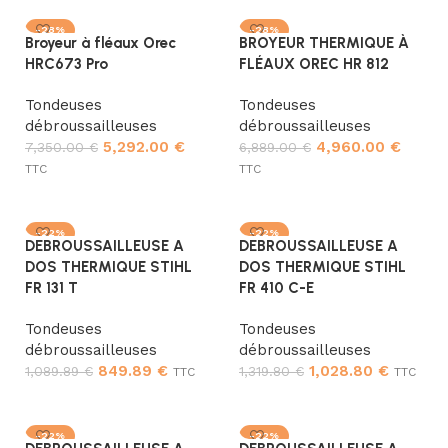
-28%
-28%
Broyeur à fléaux Orec
BROYEUR THERMIQUE À
HRC673 Pro
FLÉAUX OREC HR 812
Tondeuses
Tondeuses
débroussailleuses
débroussailleuses
5,292.00
€
4,960.00
€
7,350.00
€
6,889.00
€
TTC
TTC
Ajouter au panier
Ajouter au panier
-22%
-22%
DEBROUSSAILLEUSE A
DEBROUSSAILLEUSE A
DOS THERMIQUE STIHL
DOS THERMIQUE STIHL
FR 131 T
FR 410 C-E
Tondeuses
Tondeuses
débroussailleuses
débroussailleuses
849.89
€
1,028.80
€
1,089.89
€
1,319.80
€
TTC
TTC
Ajouter au panier
Ajouter au panier
-22%
-22%