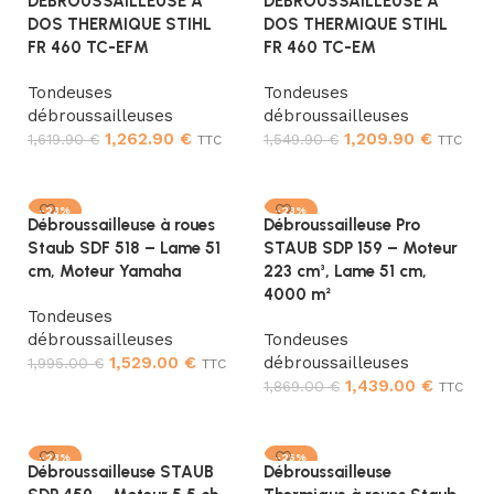
DEBROUSSAILLEUSE A
DEBROUSSAILLEUSE A
DOS THERMIQUE STIHL
DOS THERMIQUE STIHL
FR 460 TC-EFM
FR 460 TC-EM
Tondeuses
Tondeuses
débroussailleuses
débroussailleuses
1,262.90
€
1,209.90
€
1,619.90
€
1,549.90
€
TTC
TTC
Ajouter au panier
Ajouter au panier
-23%
-23%
Débroussailleuse à roues
Débroussailleuse Pro
Staub SDF 518 – Lame 51
STAUB SDP 159 – Moteur
cm, Moteur Yamaha
223 cm³, Lame 51 cm,
4000 m²
Tondeuses
débroussailleuses
Tondeuses
1,529.00
€
débroussailleuses
1,995.00
€
TTC
1,439.00
€
1,869.00
€
TTC
Ajouter au panier
Ajouter au panier
-23%
-25%
Débroussailleuse STAUB
Débroussailleuse