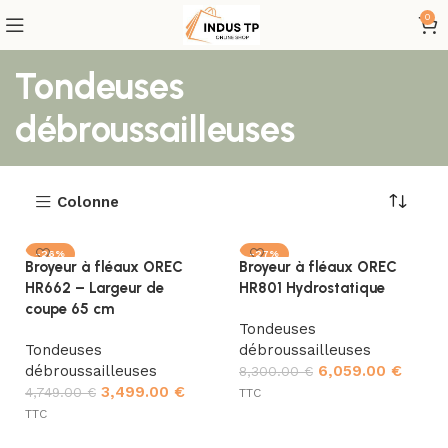
0
Tondeuses
débroussailleuses
Colonne
-26%
-27%
Broyeur à fléaux OREC
Broyeur à fléaux OREC
HR662 – Largeur de
HR801 Hydrostatique
coupe 65 cm
Tondeuses
Tondeuses
débroussailleuses
débroussailleuses
6,059.00
€
8,300.00
€
3,499.00
€
4,749.00
€
TTC
TTC
Ajouter au panier
Ajouter au panier