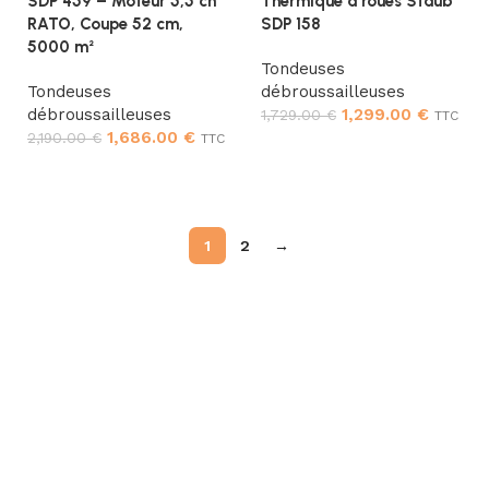
SDP 459 – Moteur 5,5 ch
Thermique à roues Staub
RATO, Coupe 52 cm,
SDP 158
5000 m²
Tondeuses
Tondeuses
débroussailleuses
débroussailleuses
1,299.00
€
1,729.00
€
TTC
1,686.00
€
2,190.00
€
TTC
Ajouter au panier
Ajouter au panier
1
2
→