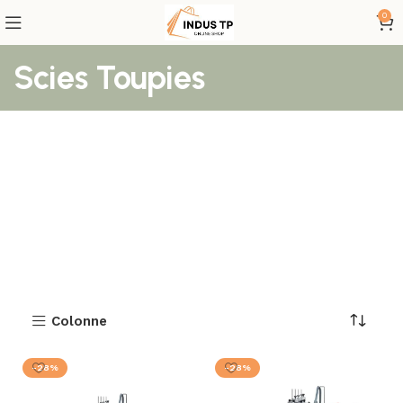
0
Scies Toupies
Colonne
-28%
-28%