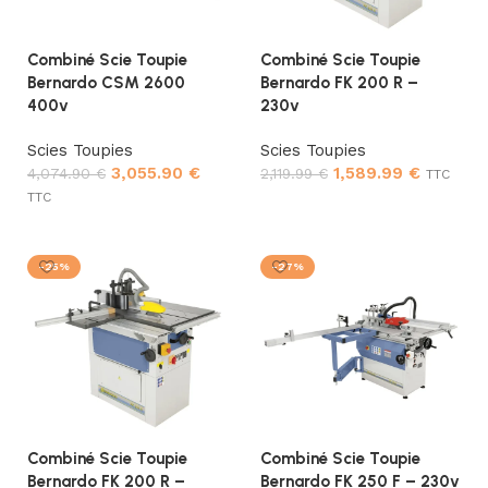
Combiné Scie Toupie
Combiné Scie Toupie
Bernardo CSM 2600
Bernardo FK 200 R –
400v
230v
Scies Toupies
Scies Toupies
3,055.90
€
1,589.99
€
4,074.90
€
2,119.99
€
TTC
TTC
Ajouter au panier
Ajouter au panier
-25%
-27%
Combiné Scie Toupie
Combiné Scie Toupie
Bernardo FK 200 R –
Bernardo FK 250 F – 230v