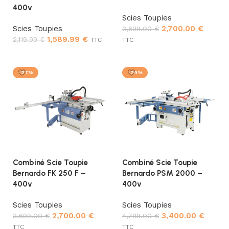
400v
Scies Toupies
Scies Toupies
2,700.00
€
3,699.00
€
1,589.99
€
2,119.99
€
TTC
TTC
Ajouter au panier
Ajouter au panier
-27%
-29%
Combiné Scie Toupie
Combiné Scie Toupie
Bernardo FK 250 F –
Bernardo PSM 2000 –
400v
400v
Scies Toupies
Scies Toupies
2,700.00
€
3,400.00
€
3,699.00
€
4,789.00
€
TTC
TTC