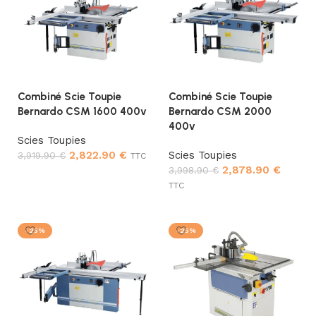
Combiné Scie Toupie
Combiné Scie Toupie
Bernardo CSM 1600 400v
Bernardo CSM 2000
400v
Scies Toupies
2,822.90
€
Scies Toupies
3,919.90
€
TTC
2,878.90
€
3,998.90
€
Ajouter au panier
TTC
Ajouter au panier
-25%
-25%