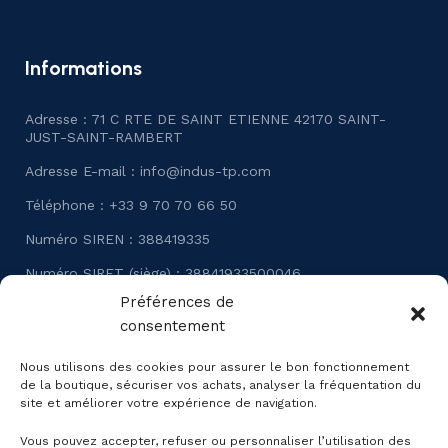
Informations
Adresse : 71 C RTE DE SAINT ETIENNE 42170 SAINT-
JUST-SAINT-RAMBERT
Adresse E-mail :
info@indus-tp.com
Téléphone : +33 9 70 70 66 50
Numéro SIREN : 388419335
Numéro SIRET (siège) : 38841933500046
Préférences de
Numéro TVA Intracommunautaire : FR24388419335
consentement
Numéro RCS : SAINT-ETIENNE B 388 419 335
Nous utilisons des cookies pour assurer le bon fonctionnement
de la boutique, sécuriser vos achats, analyser la fréquentation du
site et améliorer votre expérience de navigation.
Vous pouvez accepter, refuser ou personnaliser l’utilisation des