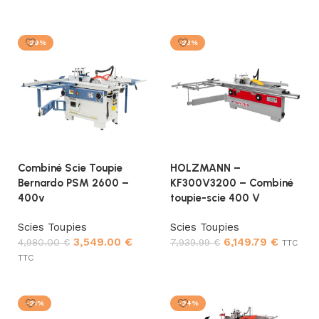
Ajouter au panier
Ajouter au panier
-29%
-23%
Combiné Scie Toupie
HOLZMANN –
Bernardo PSM 2600 –
KF300V3200 – Combiné
400v
toupie-scie 400 V
Scies Toupies
Scies Toupies
3,549.00
€
6,149.79
€
4,980.00
€
7,939.99
€
TTC
TTC
Ajouter au panier
Ajouter au panier
-21%
-24%