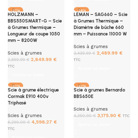
-27%
-28%
HOLZMANN –
LEMAN – SAG660 – Scie
BBS550SMART-G – Scie
à Grumes Thermique –
à Grumes thermique –
Diamètre de bûche 660
Longueur de coupe 1050
mm – Puissance 11000 W
mm – 8200W
Scies à grumes
Scies à grumes
2,489.99
€
3,439.99
€
2,849.99
€
3,899.99
€
TTC
TTC
Ajouter au panier
Ajouter au panier
-27%
-27%
Scie à grume électrique
Scie à grumes Bernardo
Cormak E910 400v
BBS650E
Triphasé
Scies à grumes
Scies à grumes
3,175.90
€
4,350.90
€
TTC
4,598.27
€
6,299.00
€
Ajouter au panier
TTC
Ajouter au panier