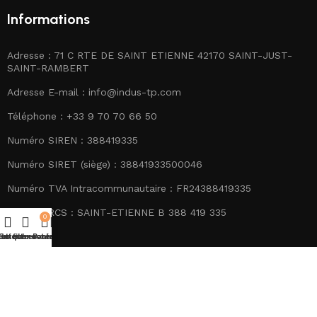
Informations
Adresse : 71 C RTE DE SAINT ETIENNE 42170 SAINT-JUST-
SAINT-RAMBERT
Adresse E-mail :
info@indus-tp.com
Téléphone : +33 9 70 70 66 50
Numéro SIREN : 388419335
Numéro SIRET (siège) : 38841933500046
Numéro TVA Intracommunautaire : FR24388419335
Numéro RCS : SAINT-ETIENNE B 388 419 335
0
utique
es filtres
Liste de souhaits
Se connecter/S'enregistrer
Panier
Réseaux sociaux :
© 2025 - Indus TP