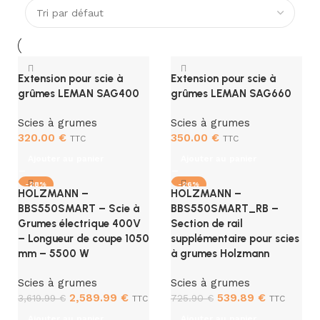
Extension pour scie à
Extension pour scie à
grûmes LEMAN SAG400
grûmes LEMAN SAG660
Scies à grumes
Scies à grumes
320.00
€
350.00
€
TTC
TTC
Ajouter au panier
Ajouter au panier
-28%
-26%
HOLZMANN –
HOLZMANN –
BBS550SMART – Scie à
BBS550SMART_RB –
Grumes électrique 400V
Section de rail
– Longueur de coupe 1050
supplémentaire pour scies
mm – 5500 W
à grumes Holzmann
Scies à grumes
Scies à grumes
2,589.99
€
539.89
€
3,619.99
€
725.90
€
TTC
TTC
Ajouter au panier
Ajouter au panier