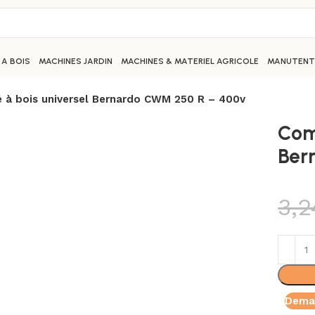
 A BOIS
MACHINES JARDIN
MACHINES & MATERIEL AGRICOLE
MANUTENTI
 à bois universel Bernardo CWM 250 R – 400v
Com
Ber
3,
Deman