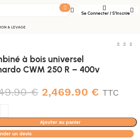
Se Connecter / S'Inscrire
ON & LEVAGE
biné à bois universel
nardo CWM 250 R – 400v
249.90
€
2,469.90
€
TTC
Ajouter au panier
der un devis