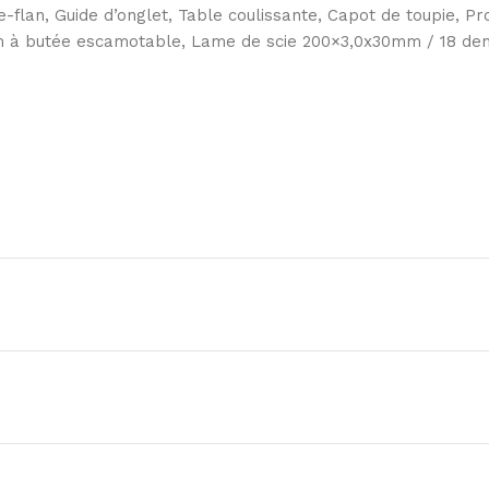
-flan, Guide d’onglet, Table coulissante, Capot de toupie, P
um à butée escamotable, Lame de scie 200×3,0x30mm / 18 dents