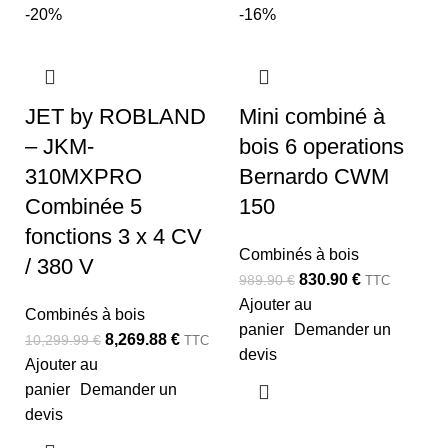
-20%
-16%
JET by ROBLAND
Mini combiné à
– JKM-
bois 6 operations
310MXPRO
Bernardo CWM
Combinée 5
150
fonctions 3 x 4 CV
Combinés à bois
/ 380 V
830.90
€
989.90
€
TTC
Ajouter au
Combinés à bois
panier
Demander un
8,269.88
€
10,299.99
€
TTC
devis
Ajouter au
panier
Demander un
devis