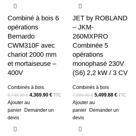
Combiné à bois 6
JET by ROBLAND
opérations
– JKM-
Bernardo
260MXPRO
CWM310F avec
Combinée 5
chariot 2000 mm
opérations
et mortaiseuse –
monophasé 230V
400V
(S6) 2,2 kW / 3 CV
Combinés à bois
Combinés à bois
4,369.90
€
5,499.88
€
5,749.90
€
7,999.90
€
TTC
TTC
Ajouter au
Ajouter au
panier
Demander un
panier
Demander un
devis
devis