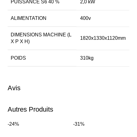
PUISSANCE S6 40 %
2,0 kW
ALIMENTATION
400v
DIMENSIONS MACHINE (L
1820x1330x1120mm
X P X H)
POIDS
310kg
Avis
Autres Produits
-24%
-31%