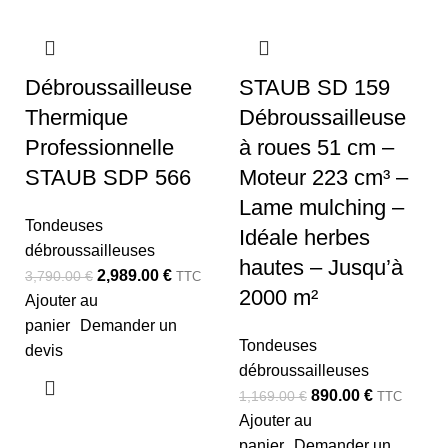
Débroussailleuse
STAUB SD 159
Thermique
Débroussailleuse
Professionnelle
à roues 51 cm –
STAUB SDP 566
Moteur 223 cm³ –
Lame mulching –
Tondeuses
Idéale herbes
débroussailleuses
hautes – Jusqu’à
2,989.00
€
3,790.00
€
TTC
2000 m²
Ajouter au
panier
Demander un
Tondeuses
devis
débroussailleuses
890.00
€
1,169.00
€
TTC
Ajouter au
panier
Demander un