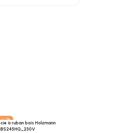
-30%
cie à ruban bois Holzmann
HBS245HQ_230V