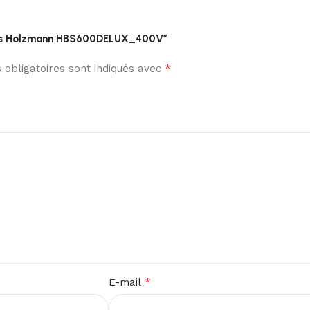
n bois Holzmann HBS600DELUX_400V”
*
obligatoires sont indiqués avec
*
E-mail