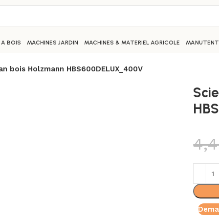
 A BOIS
MACHINES JARDIN
MACHINES & MATERIEL AGRICOLE
MANUTENTI
ban bois Holzmann HBS600DELUX_400V
Sci
HBS
4,
Deman