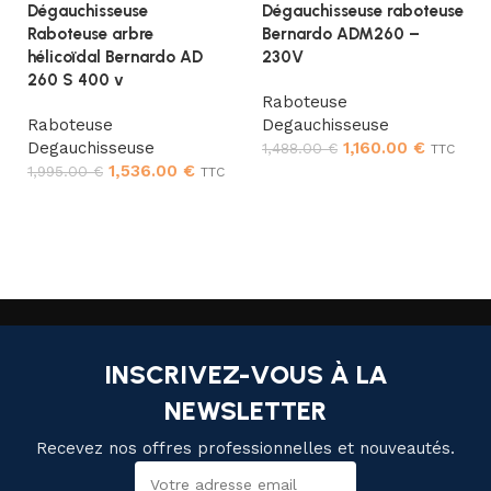
Dégauchisseuse
Dégauchisseuse raboteuse
Raboteuse arbre
Bernardo ADM260 –
hélicoïdal Bernardo AD
230V
260 S 400 v
Raboteuse
Raboteuse
Degauchisseuse
Degauchisseuse
1,160.00
€
1,488.00
€
TTC
1,536.00
€
1,995.00
€
TTC
Ajouter au panier
Ajouter au panier
INSCRIVEZ-VOUS À LA
NEWSLETTER
Recevez nos offres professionnelles et nouveautés.