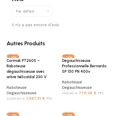
Il n’y a pas encore d’avis.
Autres Produits
-30%
-30%
Cormak PT260S –
Dégauchisseuse
Raboteuse
Professionnelle Bernardo
dégauchisseuse avec
SP 150 PN 400v
arbre hélicoïdal 230 V
Raboteuse
Raboteuse
Degauchisseuse
Degauchisseuse
779.38
€
1,113.40
€
TTC
1,567.31
€
2,239.02
€
TTC
Ajouter au panier
Ajouter au panier
-23%
-22%