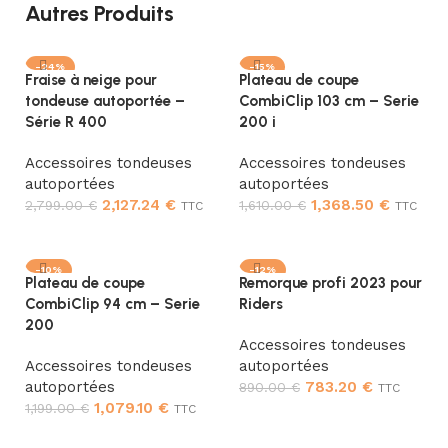
Autres Produits
-24%
-15%
Fraise à neige pour
Plateau de coupe
tondeuse autoportée –
CombiClip 103 cm – Serie
Série R 400
200 i
Accessoires tondeuses
Accessoires tondeuses
autoportées
autoportées
2,127.24
€
1,368.50
€
2,799.00
€
1,610.00
€
TTC
TTC
Ajouter au panier
Ajouter au panier
-10%
-12%
Plateau de coupe
Remorque profi 2023 pour
CombiClip 94 cm – Serie
Riders
200
Accessoires tondeuses
Accessoires tondeuses
autoportées
autoportées
783.20
€
890.00
€
TTC
1,079.10
€
1,199.00
€
TTC
Ajouter au panier
Ajouter au panier