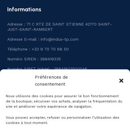
Informations
Adresse : 71 C RTE DE SAINT ETIENNE 42170 SAINT-
JUST-SAINT-RAMBERT
Adresse E-mail :
info@indus-tp.com
Téléphone : +33 9 70 70 66 50
Numéro SIREN : 388419335
Numéro SIRET (siège) : 38841933500046
Préférences de
Numéro TVA Intracommunautaire : FR24388419335
consentement
Numéro RCS : SAINT-ETIENNE B 388 419 335
Nous utilisons des cookies pour assurer le bon fonctionnement
de la boutique, sécuriser vos achats, analyser la fréquentation du
site et améliorer votre expérience de navigation.
Vous pouvez accepter, refuser ou personnaliser l’utilisation des
cookies à tout moment.
Réseaux sociaux :