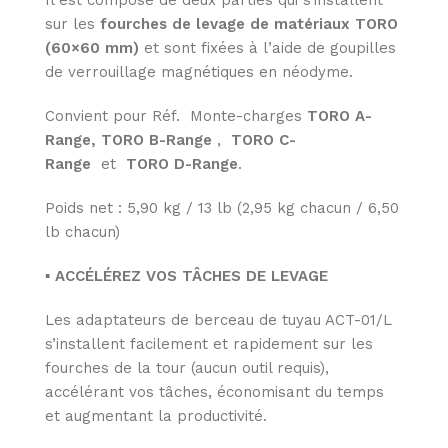
Il est composé de deux parties qui s’installent
sur les
fourches de levage de matériaux TORO
(60×60 mm)
et sont fixées à l’aide de goupilles
de verrouillage magnétiques en néodyme.
Convient pour Réf. Monte-charges
TORO A-
Range,
TORO B-Range
,
TORO C-
Range
et
TORO D-Range
.
Poids net : 5,90 kg / 13 lb (2,95 kg chacun / 6,50
lb chacun)
▪ ACCÉLÉREZ VOS TÂCHES DE LEVAGE
Les adaptateurs de berceau de tuyau ACT-01/L
s’installent facilement et rapidement sur les
fourches de la tour (aucun outil requis),
accélérant vos tâches, économisant du temps
et augmentant la productivité.