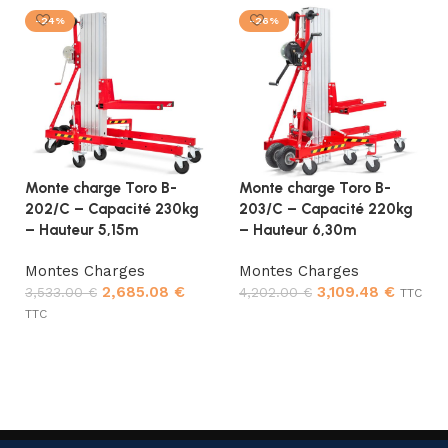
-24%
-26%
Monte charge Toro B-
Monte charge Toro B-
202/C – Capacité 230kg
203/C – Capacité 220kg
– Hauteur 5,15m
– Hauteur 6,30m
Montes Charges
Montes Charges
2,685.08
€
3,109.48
€
3,533.00
€
4,202.00
€
TTC
TTC
Ajouter au panier
Ajouter au panier