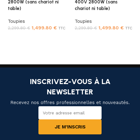
2800W (sans chariot ni
400V 2800W (sans
table)
chariot ni table)
Toupies
Toupies
1,499.80
€
1,499.80
€
2,299.80
€
2,299.80
€
TTC
TTC
Ajouter au panier
Ajouter au panier
INSCRIVEZ-VOUS À LA
NEWSLETTER
Recevez nos offres professionnelles et nouveautés.
JE M’INSCRIS