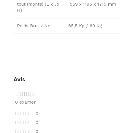
tout (monté) (L x l x
559 x 1195 x 1715 mm
H)
Poids Brut / Net
65,5 Kg / 60 Kg
Avis
0 examen
0
0
0