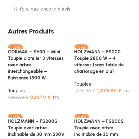
Il n’y a pas encore d’avis.
Autres Produits
-36%
-31%
CORMAK – SH30 – Mini
HOLZMANN – FS200
Toupie d’atelier 3 vitesses
Toupie 2800 W – 4
avec arbre
vitesses (sans table de
interchangeable –
chariotage en alu)
Puissance 1500 W
Toupies
Toupies
1,379.80
€
1,999.80
€
TTC
829.79
€
1,289.99
€
TTC
Ajouter au panier
Ajouter au panier
-35%
-35%
HOLZMANN – FS200S
HOLZMANN – FS200S
Toupie avec arbre
Toupie avec arbre
inclinable de 30 mm 230V
inclinable de 30 mm