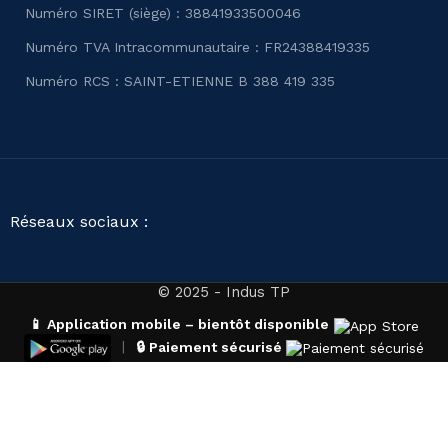
Numéro SIRET (siège) : 38841933500046
Numéro TVA Intracommunautaire : FR24388419335
Numéro RCS : SAINT-ETIENNE B 388 419 335
Réseaux sociaux :
© 2025 - Indus TP
📱 Application mobile – bientôt disponible
|
🔒 Paiement sécurisé